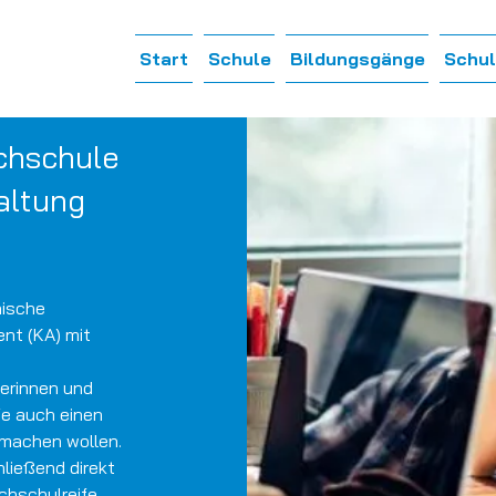
Start
Schule
Bildungsgänge
Schul
chschule
altung
nische
nt (KA) mit
lerinnen und
fe auch einen
machen wollen.
ließend direkt
chschulreife