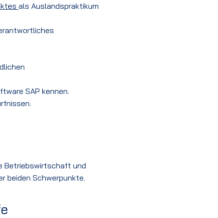
ektes
als Auslandspraktikum
erantwortliches
edlichen
oftware SAP kennen.
rfnissen.
te Betriebswirtschaft und
der beiden Schwerpunkte.
fe