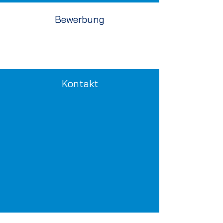
Bewerbung
Die Bewerbung erfolgt über die u.g.
Ansprechpartner bis November des jeweiligen
Jahres.
Kontakt
OStR'in F. Johannsen
Ansprechpartnerin
Aktive Ausbildung (duale
Studiengänge) sowie
Einzelmobilität