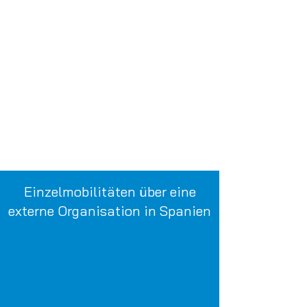
Auszubildende der Dualen Bildungsgänge
Schülerinnen und Schüler der "
Höhere
Handelsschule (HöHa)
"
Schülerinnen und Schüler der "
2-jährigen
Fachoberschule für Wirtschaft und Verwaltung
(FOS 11/12)
"
Auszubildende der Dualen Bildungsgänge
Schülerinnen und Schüler des Bildungsgangs
"
Staatlich geprüfte kaufmännische
Assistentin/geprüfter kaufmännischer
Assistent (KA)
"
Einzelmobilitäten über eine
externe Organisation in Spanien